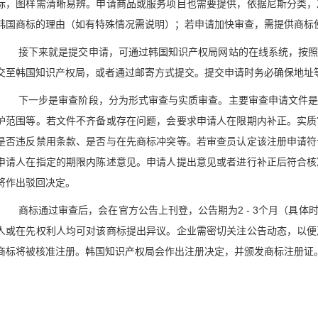
标，图样需清晰易辨。申请商品或服务项目也需要提供，依据尼斯分类，
韩国商标的理由（如有特殊情况需说明）；若申请加快审查，需提供商标
接下来就是提交申请，可通过韩国知识产权局网站的在线系统，按
交至韩国知识产权局，或者通过邮寄方式提交。提交申请时务必确保地址
下一步是审查阶段，分为形式审查与实质审查。主要审查申请文件
护范围等。若文件不齐备或存在问题，会要求申请人在限期内补正。实质
是否违反禁用条款、是否与在先商标冲突等。若审查员认定该注册申请符
申请人在指定的期限内陈述意见。申请人提出意见或者进行补正后符合核
将作出驳回决定。
商标通过审查后，会在官方公告上刊登，公告期为2 - 3个月（具
人或在先权利人均可对该商标提出异议。企业需密切关注公告动态，以便
商标将被核准注册。韩国知识产权局会作出注册决定，并颁发商标注册证